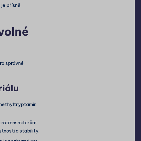
je přísně
 volné
pro správné
iálu
methyltryptamin
eurotransmiterům.
nosti a stability.