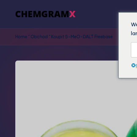
We
la
Home
"
Obchod
"
Koupit 5-MeO-DALT Freebase