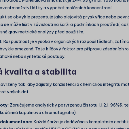
hmotnost: Molekulová hmotnost je 244,33 g/mol. Tato hodnota
ovení množství látky a výpočet molárních koncentrací.
ukt se obvykle prezentuje jako olejovitá pryskyřice nebo pevná
 se může lišit v závislosti na šarži a podmínkách prostředí, co
sné gravimetrické analýzy před použitím.
: Rozpustnost je vysoká v organických rozpouštědlech, zatím
obvykle omezená. To je klíčový faktor pro přípravu zásobních r
fické nebo syntetické postupy.
kvalita a stabilita
vrženy tak, aby zajistily konzistenci a chemickou integritu mate
ost vašich dat.
oty:
Zaručujeme analyticky potvrzenou čistotu
1.1.2.1. 96%$
, t
oúčinná kapalinová chromatografie).
á dokumentace:
Každá šarže je dodávána s kompletním certifi