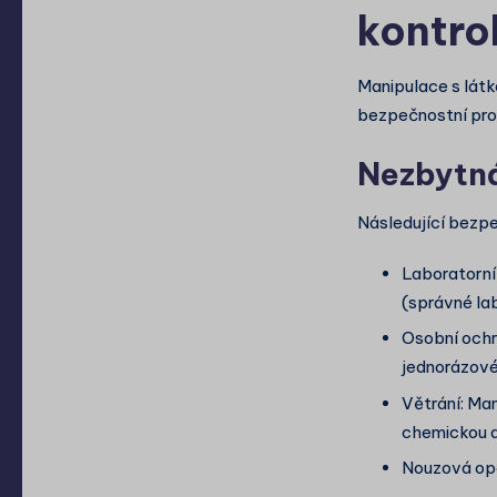
kontro
Manipulace s látk
bezpečnostní pro
Nezbytná
Následující bezpe
Laboratorní
(správné lab
Osobní ochr
jednorázové 
Větrání: Man
chemickou d
Nouzová opa