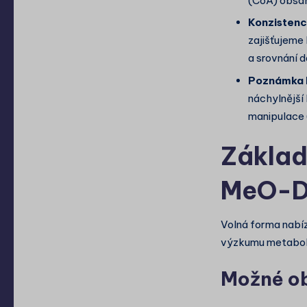
(CoA) obsah
Konzistenc
zajišťujeme 
a srovnání d
Poznámka k
náchylnější 
manipulace (
Základ
MeO-D
Volná forma nabíz
výzkumu metabol
Možné ob