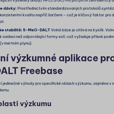
ujícím výsledky analýz HPLC a GC/MS pro potvrzení identity a 
e dávky:
Prostřednictvím standardizovaných protokolů syntézy
konzistentní kvalitu napříč šaržemi – což je klíčový faktor pro
at.
e stabilitě:
5-MeO-DALT
Volná báze je citlivá na kyslík. Voln
k oxidaci než odpovídající formy solí, což vyžaduje přísné pod
v inertním plynu).
ní výzkumné aplikace pr
ALT Freebase
í jedinečné výhody pro specifické oblasti výzkumu, zejména v 
ismu.
lasti výzkumu