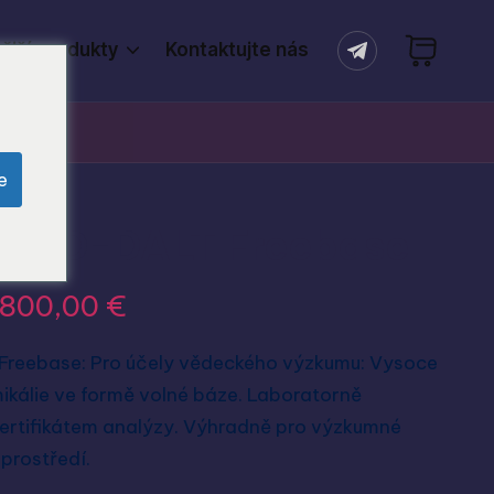
ější produkty
Kontaktujte nás
e
-MeO-DALT Freebase
.800,00
€
reebase: Pro účely vědeckého výzkumu: Vysoce
kálie ve formě volné báze. Laboratorně
certifikátem analýzy. Výhradně pro výzkumné
prostředí.