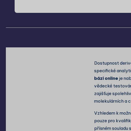
Dostupnost deriv
specifické analy
bázi online
je na
vědecké testován
zajišťuje spolehl
molekulárních a c
Vzhledem k možné 
pouze pro kvalifi
přísném souladu s