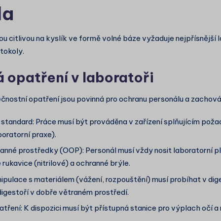
la
ou citlivou na kyslík ve formě volné báze vyžaduje nejpřísnější 
tokoly.
 opatření v laboratoři
čnostní opatření jsou povinná pro ochranu personálu a zachování
 standard: Práce musí být prováděna v zařízení splňujícím po
oratorní praxe).
anné prostředky (OOP): Personál musí vždy nosit laboratorní p
rukavice (nitrilové) a ochranné brýle.
ipulace s materiálem (vážení, rozpouštění) musí probíhat v dige
igestoří v dobře větraném prostředí.
tření: K dispozici musí být přístupná stanice pro výplach očí a