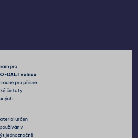
znam pro
eO-DALT volnou
hradně pro přísné
ké čistoty
vaných
ateriál určen
 používán v
být jednoznačně