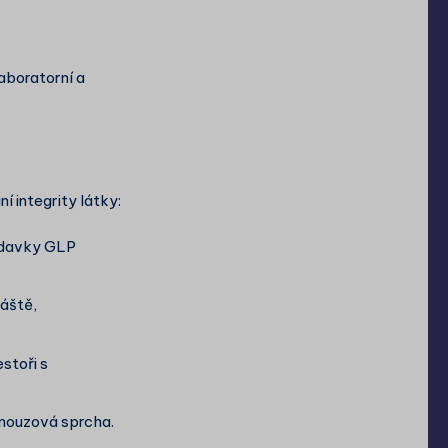
laboratorní a
 integrity látky:
žadavky GLP
láště,
stoři s
 nouzová sprcha.