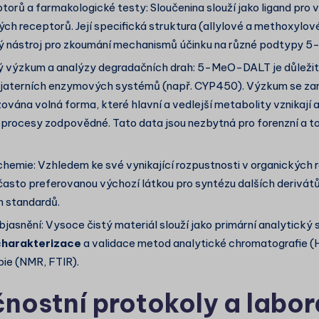
ptorů a farmakologické testy: Sloučenina slouží jako ligand pro
ch receptorů. Její specifická struktura (allylové a methoxylové
vý nástroj pro zkoumání mechanismů účinku na různé podtypy 5
ý výzkum a analýzy degradačních drah: 5-MeO-DALT je důleži
 jaterních enzymových systémů (např. CYP450). Výzkum se zam
ována volná forma, které hlavní a vedlejší metabolity vznikají
o procesy zodpovědné. Tato data jsou nezbytná pro forenzní a t
chemie: Vzhledem ke své vynikající rozpustnosti v organických 
často preferovanou výchozí látkou pro syntézu dalších derivá
h standardů.
bjasnění: Vysoce čistý materiál slouží jako primární analytický
charakterizace
a validace metod analytické chromatografie 
ie (NMR, FTIR).
nostní protokoly a labor