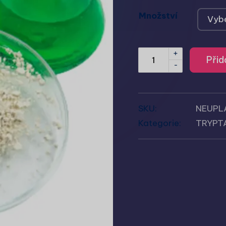
Množství
+
Přid
-
SKU:
NEUPL
Kategorie:
TRYPT