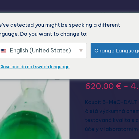
Home
Naše produkty
Nejnov
've detected you might be speaking a different
nguage. Do you want to change to:
English (United States)
Change Languag
Koupit 5
Close and do not switch language
620,00
€
-
4
Koupit 5-MeO-DALT F
čistá výzkumná chemi
testovaná kvalita s 
účely v laboratorním 