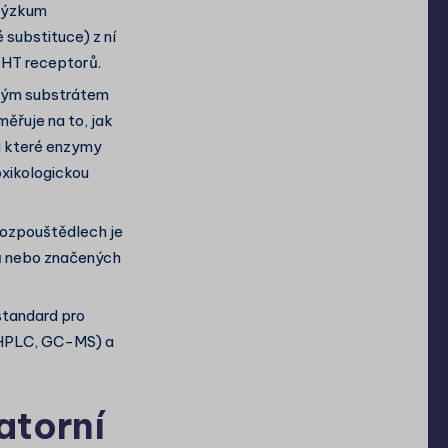
 výzkum
 substituce) z ní
-HT receptorů.
tým substrátem
ěřuje na to, jak
 a které enzymy
oxikologickou
rozpouštědlech je
tů nebo značených
 standard pro
(HPLC, GC-MS) a
atorní