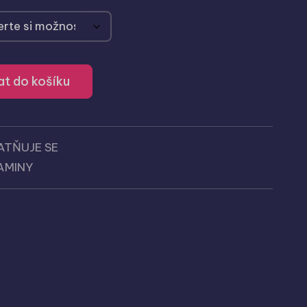
at do košíku
ATŇUJE SE
AMINY