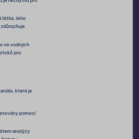
 je nezbytná pro
 látka. Jeho
ž zdůrazňuje
co ve vodných
oztoků pro
riálu, která je
estovány pomocí
kátem analýzy