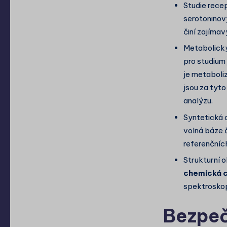
Studie rece
serotoninový
činí zajíma
Metabolick
pro studium
je metaboliz
jsou za tyt
analýzu.
Syntetická 
volná báze 
referenčníc
Strukturní o
chemická 
spektroskop
Bezpeč