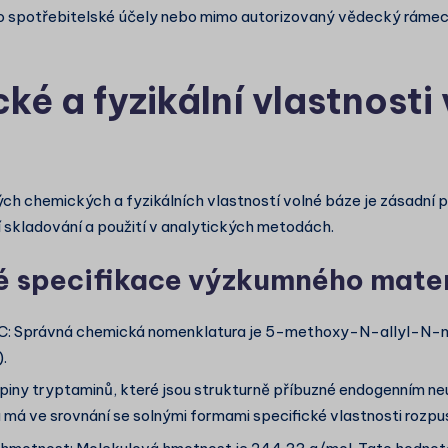
ro spotřebitelské účely nebo mimo autorizovaný vědecký rámec 
é a fyzikální vlastnosti
h chemických a fyzikálních vlastností volné báze je zásadní 
jí skladování a použití v analytických metodách.
 specifikace výzkumného mater
C: Správná chemická nomenklatura je 5-methoxy-N-allyl-N-
.
upiny tryptaminů, které jsou strukturně příbuzné endogenním n
má ve srovnání se solnými formami specifické vlastnosti rozpust