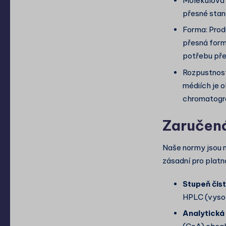
Molekulová 
přesné stan
Forma: Prod
přesná forma
potřebu pře
Rozpustnost
médiích je 
chromatogra
Zaručená 
Naše normy jsou na
zásadní pro platn
Stupeň čist
HPLC (vysok
Analytick