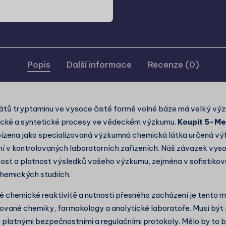
Popis
Další informace
Recenze (0)
átů tryptaminu ve vysoce čisté formě volné báze má velký vý
tické a syntetické procesy ve vědeckém výzkumu.
Koupit 5-M
bízena jako specializovaná výzkumná chemická látka určená vý
í v kontrolovaných laboratorních zařízeních. Náš závazek vyso
ivost a platnost výsledků vašeho výzkumu, zejména v sofistiko
hemických studiích.
chemické reaktivitě a nutnosti přesného zacházení je tento m
kované chemiky, farmakology a analytické laboratoře. Musí být
 platnými bezpečnostními a regulačními protokoly. Mělo by to 