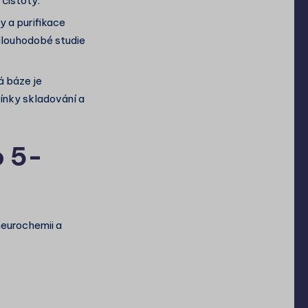
čistoty.
 a purifikace
 dlouhodobé studie
á báze je
mínky skladování a
o 5-
neurochemii a