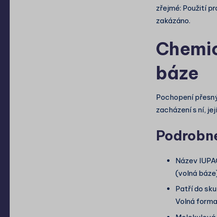
zřejmé: Použití p
zakázáno.
Chemick
báze
Pochopení přesnýc
zacházení s ní, je
Podrobné
Název IUPA
(volná báze)
Patří do sk
Volná forma 